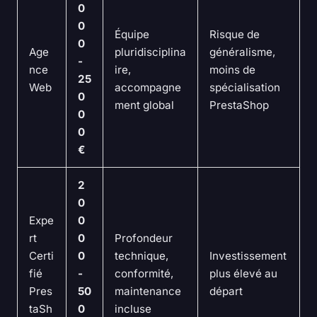
0
0
Équipe
Risque de
0
Age
pluridisciplina
généralisme,
-
nce
ire,
moins de
25
Web
accompagne
spécialisation
0
ment global
PrestaShop
0
0
€
2
0
Expe
0
rt
0
Profondeur
Certi
0
technique,
Investissement
fié
-
conformité,
plus élevé au
Pres
50
maintenance
départ
taSh
0
incluse