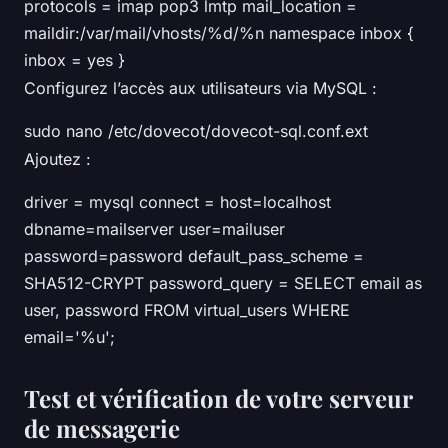
protocols = imap pop3 lmtp mail_location =
maildir:/var/mail/vhosts/%d/%n namespace inbox {
inbox = yes }
Configurez l’accès aux utilisateurs via MySQL :
sudo nano /etc/dovecot/dovecot-sql.conf.ext
Ajoutez :
driver = mysql connect = host=localhost
dbname=mailserver user=mailuser
password=password default_pass_scheme =
SHA512-CRYPT password_query = SELECT email as
user, password FROM virtual_users WHERE
email='%u';
Test et vérification de votre serveur
de messagerie