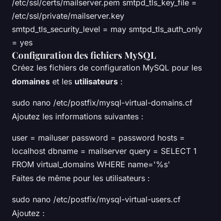
/etc/ssl/certs/mailserver.pem smtpd_tls_key_file =
/etc/ssl/private/mailserver.key
smtpd_tls_security_level = may smtpd_tls_auth_only
= yes
Configuration des fichiers MySQL
Créez les fichiers de configuration MySQL pour les
domaines
et les
utilisateurs
:
sudo nano /etc/postfix/mysql-virtual-domains.cf
Ajoutez les informations suivantes :
user = mailuser password = password hosts =
localhost dbname = mailserver query = SELECT 1
FROM virtual_domains WHERE name='%s'
Faites de même pour les utilisateurs :
sudo nano /etc/postfix/mysql-virtual-users.cf
Ajoutez :